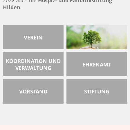
2022 auch die
Hospiz- und Palliativstiftung
Hilden
.
VEREIN
KOORDINATION UND
EHRENAMT
VERWALTUNG
VORSTAND
STIFTUNG