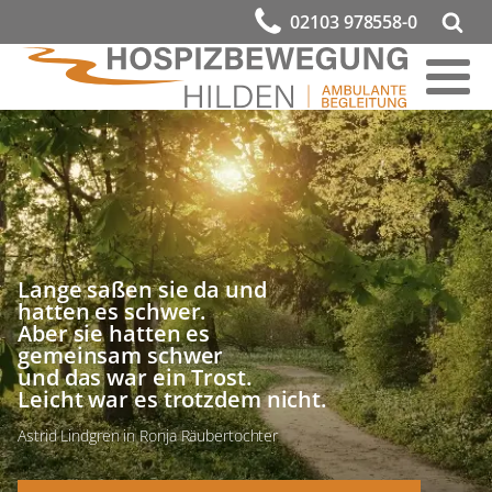
02103 978558-0
Lange saßen sie da und
hatten es schwer.
Aber sie hatten es
gemeinsam schwer
und das war ein Trost.
Leicht war es trotzdem nicht.
Astrid Lindgren in Ronja Räubertochter