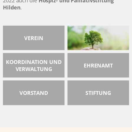
2022 auch die
Hospiz- und Palliativstiftung
Hilden
.
VEREIN
KOORDINATION UND
EHRENAMT
VERWALTUNG
VORSTAND
STIFTUNG