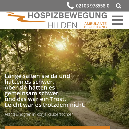
02103 978558-0
Lange saßen sie da und
hatten es schwer.
Aber sie hatten es
gemeinsam schwer
und das war ein Trost.
Leicht war es trotzdem nicht.
Astrid Lindgren in Ronja Räubertochter