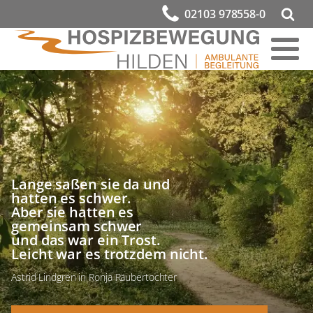
02103 978558-0
Lange saßen sie da und
hatten es schwer.
Aber sie hatten es
gemeinsam schwer
und das war ein Trost.
Leicht war es trotzdem nicht.
Astrid Lindgren in Ronja Räubertochter