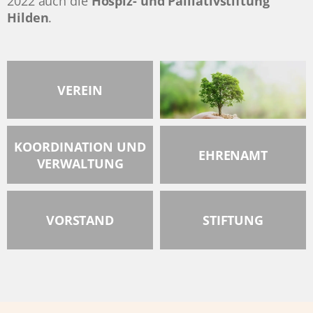
2022 auch die
Hospiz- und Palliativstiftung
Hilden
.
VEREIN
KOORDINATION UND
EHRENAMT
VERWALTUNG
VORSTAND
STIFTUNG