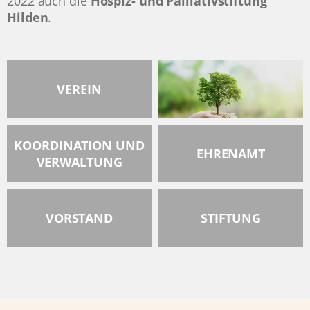
2022 auch die
Hospiz- und Palliativstiftung
Hilden
.
VEREIN
KOORDINATION UND
EHRENAMT
VERWALTUNG
VORSTAND
STIFTUNG