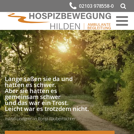
02103 978558-0
Lange saßen sie da und
hatten es schwer.
Aber sie hatten es
gemeinsam schwer
und das war ein Trost.
Leicht war es trotzdem nicht.
Astrid Lindgren in Ronja Räubertochter